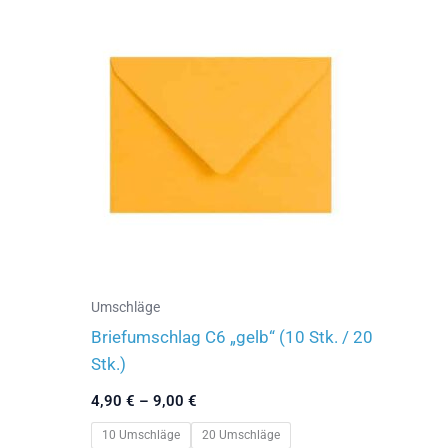
Varianten
auf.
Die
Optionen
können
auf
der
Produktseite
gewählt
werden
Umschläge
Briefumschlag C6 „gelb“ (10 Stk. / 20
Stk.)
4,90
€
–
9,00
€
10 Umschläge
20 Umschläge