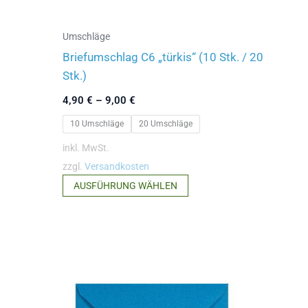
werden
Umschläge
Briefumschlag C6 „türkis“ (10 Stk. / 20
Stk.)
4,90
€
–
9,00
€
10 Umschläge
20 Umschläge
inkl. MwSt.
zzgl.
Versandkosten
Dieses
AUSFÜHRUNG WÄHLEN
Produkt
weist
mehrere
Varianten
auf.
Die