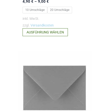
4,90
€
–
9,00
€
10 Umschläge
20 Umschläge
inkl. MwSt.
zzgl.
Versandkosten
Dieses
AUSFÜHRUNG WÄHLEN
Produkt
weist
mehrere
Varianten
auf.
Die
Optionen
können
auf
der
Produktseite