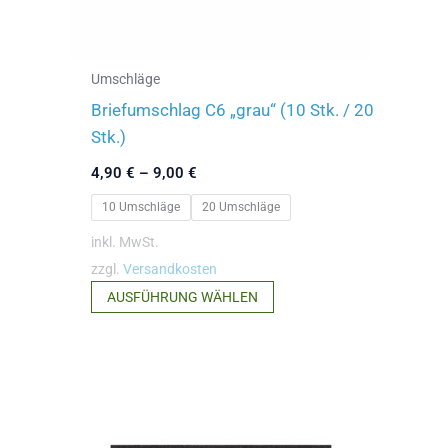
gewählt
werden
Umschläge
Briefumschlag C6 „grau“ (10 Stk. / 20
Stk.)
4,90
€
–
9,00
€
10 Umschläge
20 Umschläge
inkl. MwSt.
zzgl.
Versandkosten
Dieses
AUSFÜHRUNG WÄHLEN
Produkt
weist
mehrere
Varianten
auf.