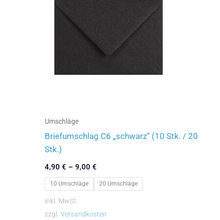
Die
Optionen
können
auf
der
Produktseite
gewählt
werden
Umschläge
Briefumschlag C6 „schwarz“ (10 Stk. / 20
Stk.)
4,90
€
–
9,00
€
10 Umschläge
20 Umschläge
inkl. MwSt.
zzgl.
Versandkosten