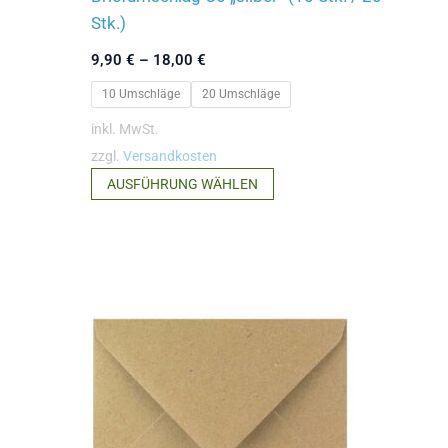
Stk.)
9,90
€
–
18,00
€
10 Umschläge
20 Umschläge
inkl. MwSt.
zzgl.
Versandkosten
Dieses
AUSFÜHRUNG WÄHLEN
Produkt
weist
mehrere
Varianten
auf.
Die
Optionen
können
auf