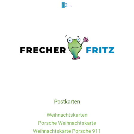
Varianten
1
2
→
auf.
Die
Optionen
können
auf
der
Produktseite
gewählt
werden
Postkarten
Weihnachtskarten
Porsche Weihnachtskarte
Weihnachtskarte Porsche 911