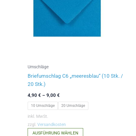
Optionen
können
auf
der
Produktseite
gewählt
werden
Umschläge
Briefumschlag C6 „meeresblau“ (10 Stk. /
20 Stk.)
4,90
€
–
9,00
€
10 Umschläge
20 Umschläge
inkl. MwSt.
zzgl.
Versandkosten
Dieses
AUSFÜHRUNG WÄHLEN