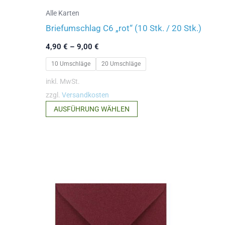
Alle Karten
Briefumschlag C6 „rot“ (10 Stk. / 20 Stk.)
4,90
€
–
9,00
€
10 Umschläge
20 Umschläge
inkl. MwSt.
zzgl.
Versandkosten
Dieses
AUSFÜHRUNG WÄHLEN
Produkt
weist
mehrere
Varianten
auf.
Die
Optionen
können