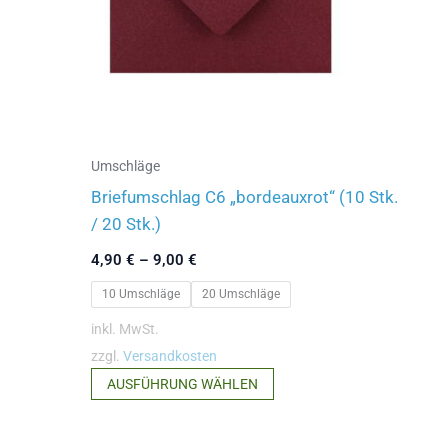
auf
der
Produktseite
gewählt
werden
Umschläge
Briefumschlag C6 „bordeauxrot“ (10 Stk.
/ 20 Stk.)
4,90
€
–
9,00
€
10 Umschläge
20 Umschläge
inkl. MwSt.
zzgl.
Versandkosten
Dieses
AUSFÜHRUNG WÄHLEN
Produkt
weist