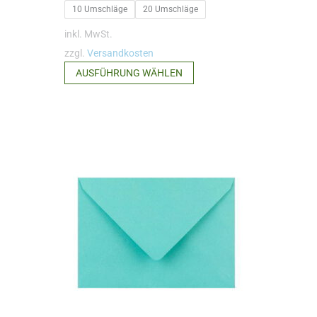
10 Umschläge
20 Umschläge
inkl. MwSt.
zzgl.
Versandkosten
Dieses
AUSFÜHRUNG WÄHLEN
Produkt
weist
mehrere
Varianten
auf.
Die
Optionen
können
auf
der
Produktseite
gewählt