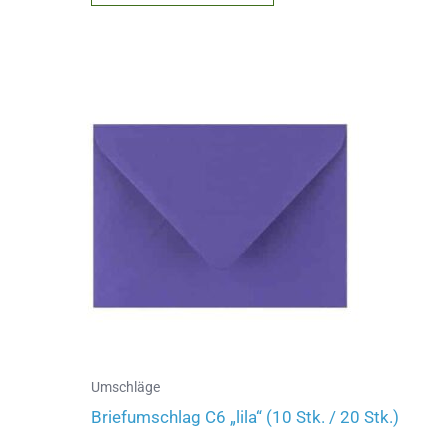
Produkt
weist
mehrere
Varianten
auf.
Die
Optionen
können
auf
der
Produktseite
gewählt
werden
Umschläge
Briefumschlag C6 „lila“ (10 Stk. / 20 Stk.)