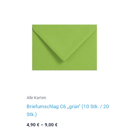
mehrere
Varianten
auf.
Die
Optionen
können
auf
der
Produktseite
gewählt
werden
Alle Karten
Briefumschlag C6 „grün“ (10 Stk. / 20
Stk.)
4,90
€
–
9,00
€