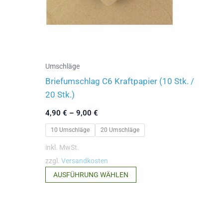
der
Produktseite
gewählt
werden
Umschläge
Briefumschlag C6 Kraftpapier (10 Stk. /
20 Stk.)
4,90
€
–
9,00
€
10 Umschläge
20 Umschläge
inkl. MwSt.
zzgl.
Versandkosten
Dieses
AUSFÜHRUNG WÄHLEN
Produkt
weist
mehrere